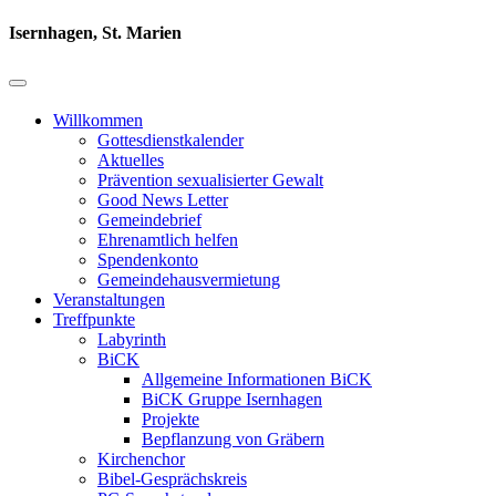
Isernhagen, St. Marien
Willkommen
Gottesdienstkalender
Aktuelles
Prävention sexualisierter Gewalt
Good News Letter
Gemeindebrief
Ehrenamtlich helfen
Spendenkonto
Gemeindehausvermietung
Veranstaltungen
Treffpunkte
Labyrinth
BiCK
Allgemeine Informationen BiCK
BiCK Gruppe Isernhagen
Projekte
Bepflanzung von Gräbern
Kirchenchor
Bibel-Gesprächskreis