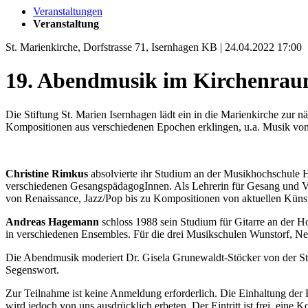
Veranstaltungen
Veranstaltung
St. Marienkirche, Dorfstrasse 71, Isernhagen KB | 24.04.2022 17:00
19. Abendmusik im Kirchenra
Die Stiftung St. Marien Isernhagen lädt ein in die Marienkirche z
Kompositionen aus verschiedenen Epochen erklingen, u.a. Musik von
Christine Rimkus
absolvierte ihr Studium an der Musikhochschule 
verschiedenen GesangspädagogInnen. Als Lehrerin für Gesang und Viol
von Renaissance, Jazz/Pop bis zu Kompositionen von aktuellen Künst
Andreas Hagemann
schloss 1988 sein Studium für Gitarre an der H
in verschiedenen Ensembles. Für die drei Musikschulen Wunstorf, Neu
Die Abendmusik moderiert Dr. Gisela Grunewaldt-Stöcker von der Sti
Segenswort.
Zur Teilnahme ist keine Anmeldung erforderlich. Die Einhaltung der
wird jedoch von uns ausdrücklich erbeten. Der Eintritt ist frei, eine K