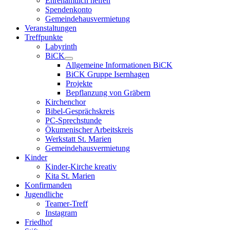
Ehrenamtlich helfen
Spendenkonto
Gemeindehausvermietung
Veranstaltungen
Treffpunkte
Labyrinth
BiCK
Allgemeine Informationen BiCK
BiCK Gruppe Isernhagen
Projekte
Bepflanzung von Gräbern
Kirchenchor
Bibel-Gesprächskreis
PC-Sprechstunde
Ökumenischer Arbeitskreis
Werkstatt St. Marien
Gemeindehausvermietung
Kinder
Kinder-Kirche kreativ
Kita St. Marien
Konfirmanden
Jugendliche
Teamer-Treff
Instagram
Friedhof