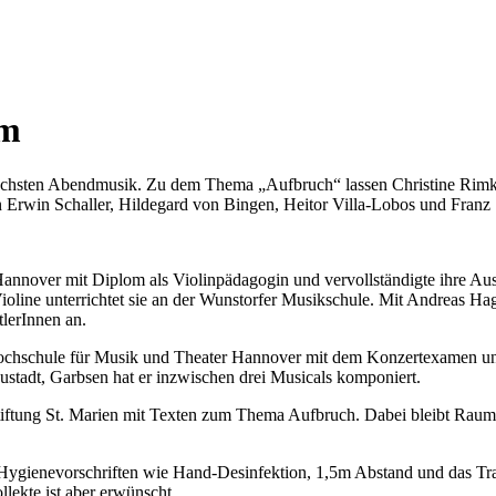
um
ur nächsten Abendmusik. Zu dem Thema „Aufbruch“ lassen Christine Rim
 Erwin Schaller, Hildegard von Bingen, Heitor Villa-Lobos und Franz 
Hannover mit Diplom als Violinpädagogin und vervollständigte ihre Au
ine unterrichtet sie an der Wunstorfer Musikschule. Mit Andreas Hage
lerInnen an.
ochschule für Musik und Theater Hannover mit dem Konzertexamen und a
stadt, Garbsen hat er inzwischen drei Musicals komponiert.
ftung St. Marien mit Texten zum Thema Aufbruch. Dabei bleibt Raum fü
 Hygienevorschriften wie Hand-Desinfektion, 1,5m Abstand und das Tr
ollekte ist aber erwünscht.