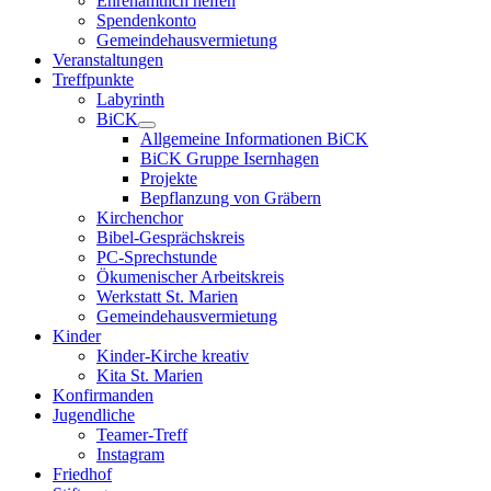
Ehrenamtlich helfen
Spendenkonto
Gemeindehausvermietung
Veranstaltungen
Treffpunkte
Labyrinth
BiCK
Allgemeine Informationen BiCK
BiCK Gruppe Isernhagen
Projekte
Bepflanzung von Gräbern
Kirchenchor
Bibel-Gesprächskreis
PC-Sprechstunde
Ökumenischer Arbeitskreis
Werkstatt St. Marien
Gemeindehausvermietung
Kinder
Kinder-Kirche kreativ
Kita St. Marien
Konfirmanden
Jugendliche
Teamer-Treff
Instagram
Friedhof