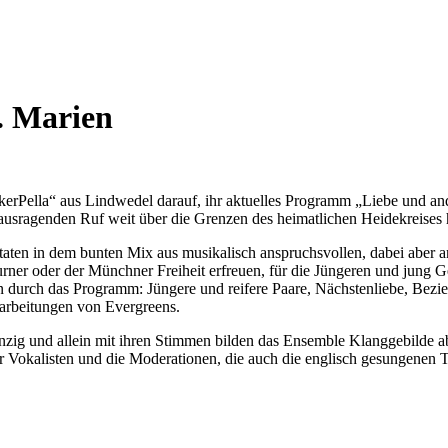
. Marien
rPella“ aus Lindwedel darauf, ihr aktuelles Programm „Liebe und ande
ausragenden Ruf weit über die Grenzen des heimatlichen Heidekreises h
zutaten in dem bunten Mix aus musikalisch anspruchsvollen, dabei ab
 Turner oder der Münchner Freiheit erfreuen, für die Jüngeren und jung
ten durch das Programm: Jüngere und reifere Paare, Nächstenliebe, Bezi
arbeitungen von Evergreens.
inzig und allein mit ihren Stimmen bilden das Ensemble Klanggebilde 
 Vokalisten und die Moderationen, die auch die englisch gesungenen Ti