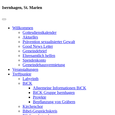
Isernhagen, St. Marien
Willkommen
Gottesdienstkalender
Aktuelles
Prävention sexualisierter Gewalt
Good News Letter
Gemeindebrief
Ehrenamtlich helfen
Spendenkonto
Gemeindehausvermietung
Veranstaltungen
Treffpunkte
Labyrinth
BiCK
Allgemeine Informationen BiCK
BiCK Gruppe Isernhagen
Projekte
Bepflanzung von Gräbern
Kirchenchor
Bibel-Gesprächskreis