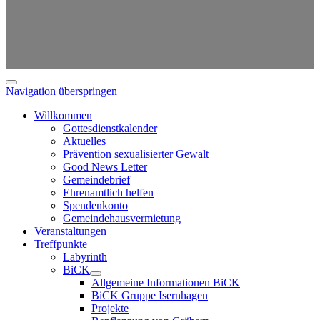
Navigation überspringen
Willkommen
Gottesdienstkalender
Aktuelles
Prävention sexualisierter Gewalt
Good News Letter
Gemeindebrief
Ehrenamtlich helfen
Spendenkonto
Gemeindehausvermietung
Veranstaltungen
Treffpunkte
Labyrinth
BiCK
Allgemeine Informationen BiCK
BiCK Gruppe Isernhagen
Projekte