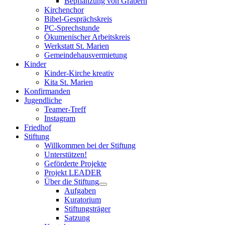
Bepflanzung von Gräbern
Kirchenchor
Bibel-Gesprächskreis
PC-Sprechstunde
Ökumenischer Arbeitskreis
Werkstatt St. Marien
Gemeindehausvermietung
Kinder
Kinder-Kirche kreativ
Kita St. Marien
Konfirmanden
Jugendliche
Teamer-Treff
Instagram
Friedhof
Stiftung
Willkommen bei der Stiftung
Unterstützen!
Geförderte Projekte
Projekt LEADER
Über die Stiftung
Aufgaben
Kuratorium
Stiftungsträger
Satzung