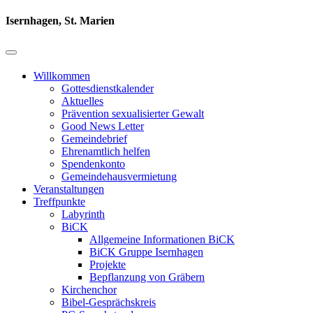
Isernhagen, St. Marien
Willkommen
Gottesdienstkalender
Aktuelles
Prävention sexualisierter Gewalt
Good News Letter
Gemeindebrief
Ehrenamtlich helfen
Spendenkonto
Gemeindehausvermietung
Veranstaltungen
Treffpunkte
Labyrinth
BiCK
Allgemeine Informationen BiCK
BiCK Gruppe Isernhagen
Projekte
Bepflanzung von Gräbern
Kirchenchor
Bibel-Gesprächskreis