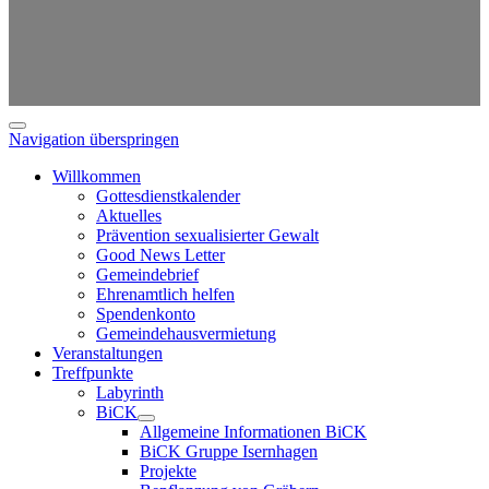
Navigation überspringen
Willkommen
Gottesdienstkalender
Aktuelles
Prävention sexualisierter Gewalt
Good News Letter
Gemeindebrief
Ehrenamtlich helfen
Spendenkonto
Gemeindehausvermietung
Veranstaltungen
Treffpunkte
Labyrinth
BiCK
Allgemeine Informationen BiCK
BiCK Gruppe Isernhagen
Projekte