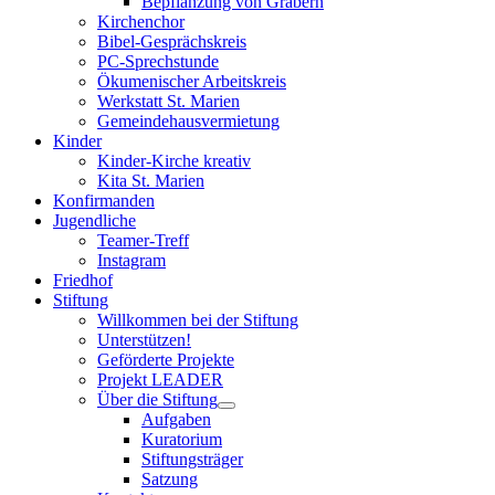
Bepflanzung von Gräbern
Kirchenchor
Bibel-Gesprächskreis
PC-Sprechstunde
Ökumenischer Arbeitskreis
Werkstatt St. Marien
Gemeindehausvermietung
Kinder
Kinder-Kirche kreativ
Kita St. Marien
Konfirmanden
Jugendliche
Teamer-Treff
Instagram
Friedhof
Stiftung
Willkommen bei der Stiftung
Unterstützen!
Geförderte Projekte
Projekt LEADER
Über die Stiftung
Aufgaben
Kuratorium
Stiftungsträger
Satzung