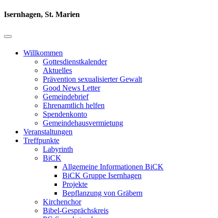
Isernhagen, St. Marien
Willkommen
Gottesdienstkalender
Aktuelles
Prävention sexualisierter Gewalt
Good News Letter
Gemeindebrief
Ehrenamtlich helfen
Spendenkonto
Gemeindehausvermietung
Veranstaltungen
Treffpunkte
Labyrinth
BiCK
Allgemeine Informationen BiCK
BiCK Gruppe Isernhagen
Projekte
Bepflanzung von Gräbern
Kirchenchor
Bibel-Gesprächskreis