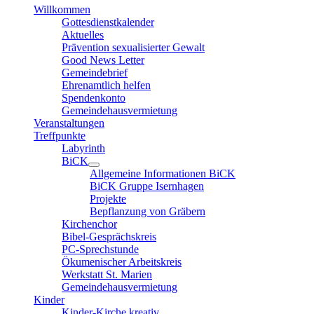
Willkommen
Gottesdienstkalender
Aktuelles
Prävention sexualisierter Gewalt
Good News Letter
Gemeindebrief
Ehrenamtlich helfen
Spendenkonto
Gemeindehausvermietung
Veranstaltungen
Treffpunkte
Labyrinth
BiCK
Allgemeine Informationen BiCK
BiCK Gruppe Isernhagen
Projekte
Bepflanzung von Gräbern
Kirchenchor
Bibel-Gesprächskreis
PC-Sprechstunde
Ökumenischer Arbeitskreis
Werkstatt St. Marien
Gemeindehausvermietung
Kinder
Kinder-Kirche kreativ