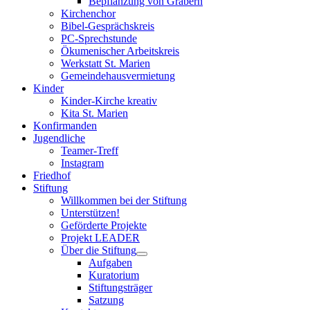
Bepflanzung von Gräbern
Kirchenchor
Bibel-Gesprächskreis
PC-Sprechstunde
Ökumenischer Arbeitskreis
Werkstatt St. Marien
Gemeindehausvermietung
Kinder
Kinder-Kirche kreativ
Kita St. Marien
Konfirmanden
Jugendliche
Teamer-Treff
Instagram
Friedhof
Stiftung
Willkommen bei der Stiftung
Unterstützen!
Geförderte Projekte
Projekt LEADER
Über die Stiftung
Aufgaben
Kuratorium
Stiftungsträger
Satzung