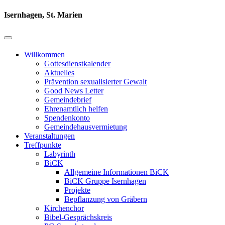
Isernhagen, St. Marien
Willkommen
Gottesdienstkalender
Aktuelles
Prävention sexualisierter Gewalt
Good News Letter
Gemeindebrief
Ehrenamtlich helfen
Spendenkonto
Gemeindehausvermietung
Veranstaltungen
Treffpunkte
Labyrinth
BiCK
Allgemeine Informationen BiCK
BiCK Gruppe Isernhagen
Projekte
Bepflanzung von Gräbern
Kirchenchor
Bibel-Gesprächskreis