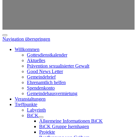
Navigation überspringen
Willkommen
Gottesdienstkalender
Aktuelles
Prävention sexualisierter Gewalt
Good News Letter
Gemeindebrief
Ehrenamtlich helfen
Spendenkonto
Gemeindehausvermietung
Veranstaltungen
Treffpunkte
Labyrinth
BiCK
Allgemeine Informationen BiCK
BiCK Gruppe Isernhagen
Projekte