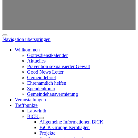
Navigation überspringen
Willkommen
Gottesdienstkalender
Aktuelles
Prävention sexualisierter Gewalt
Good News Letter
Gemeindebrief
Ehrenamtlich helfen
Spendenkonto
Gemeindehausvermietung
Veranstaltungen
Treffpunkte
Labyrinth
BiCK
Allgemeine Informationen BiCK
BiCK Gruppe Isernhagen
Projekte