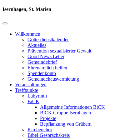
Isernhagen, St. Marien
Willkommen
Gottesdienstkalender
Aktuelles
Prävention sexualisierter Gewalt
Good News Letter
Gemeindebrief
Ehrenamtlich helfen
Spendenkonto
Gemeindehausvermietung
Veranstaltungen
Treffpunkte
Labyrinth
BiCK
Allgemeine Informationen BiCK
BiCK Gruppe Isernhagen
Projekte
Bepflanzung von Gräbern
Kirchenchor
Bibel-Gesprächskreis