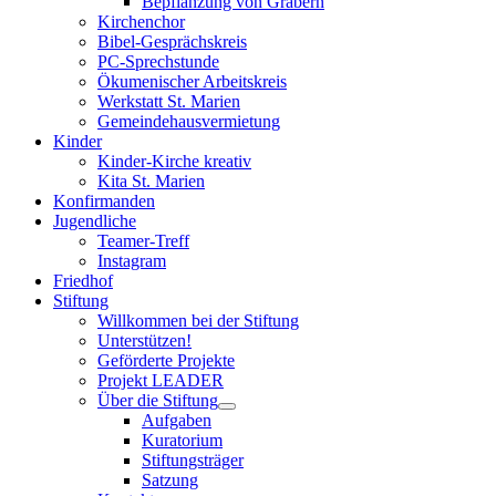
Bepflanzung von Gräbern
Kirchenchor
Bibel-Gesprächskreis
PC-Sprechstunde
Ökumenischer Arbeitskreis
Werkstatt St. Marien
Gemeindehausvermietung
Kinder
Kinder-Kirche kreativ
Kita St. Marien
Konfirmanden
Jugendliche
Teamer-Treff
Instagram
Friedhof
Stiftung
Willkommen bei der Stiftung
Unterstützen!
Geförderte Projekte
Projekt LEADER
Über die Stiftung
Aufgaben
Kuratorium
Stiftungsträger
Satzung