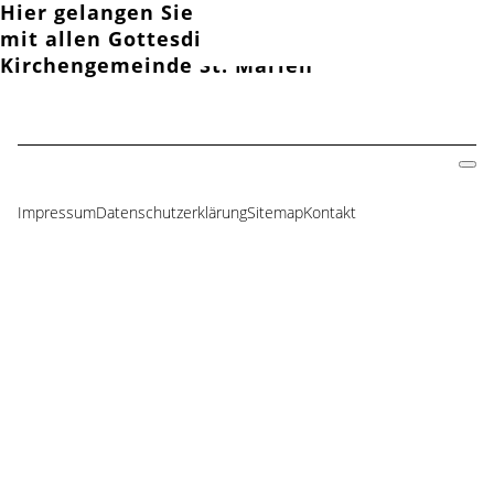
Hier gelangen Sie zum
Gottesdienstkalender
mit allen Gottesdienstterminen der
Kirchengemeinde St. Marien
Impressum
Datenschutzerklärung
Sitemap
Kontakt
Navigation
überspringen