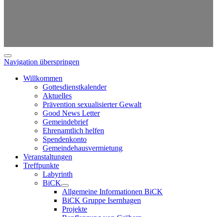
Navigation überspringen
Willkommen
Gottesdienstkalender
Aktuelles
Prävention sexualisierter Gewalt
Good News Letter
Gemeindebrief
Ehrenamtlich helfen
Spendenkonto
Gemeindehausvermietung
Veranstaltungen
Treffpunkte
Labyrinth
BiCK
Allgemeine Informationen BiCK
BiCK Gruppe Isernhagen
Projekte