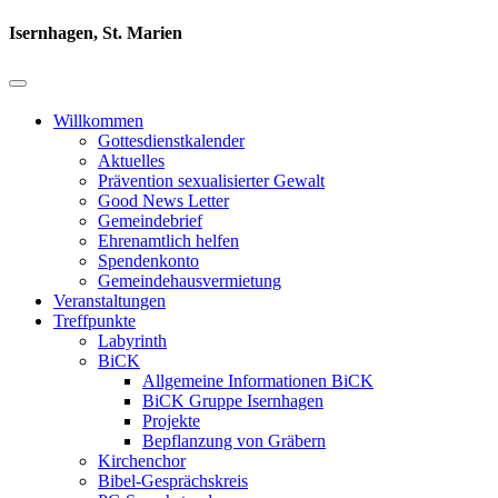
Isernhagen, St. Marien
Willkommen
Gottesdienstkalender
Aktuelles
Prävention sexualisierter Gewalt
Good News Letter
Gemeindebrief
Ehrenamtlich helfen
Spendenkonto
Gemeindehausvermietung
Veranstaltungen
Treffpunkte
Labyrinth
BiCK
Allgemeine Informationen BiCK
BiCK Gruppe Isernhagen
Projekte
Bepflanzung von Gräbern
Kirchenchor
Bibel-Gesprächskreis