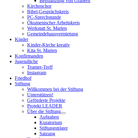
Bepflanzung von Gräbern
Kirchenchor
Bibel-Gesprächskreis
PC-Sprechstunde
Ökumenischer Arbeitskreis
Werkstatt St. Marien
Gemeindehausvermietung
Kinder
Kinder-Kirche kreativ
Kita St. Marien
Konfirmanden
Jugendliche
Teamer-Treff
Instagram
Friedhof
Stiftung
Willkommen bei der Stiftung
Unterstützen!
Geförderte Projekte
Projekt LEADER
Über die Stiftung
Aufgaben
Kuratorium
Stiftungsträger
Satzung