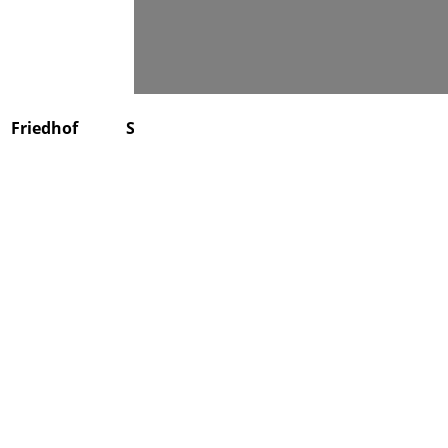
Suchen
Friedhof
Stiftung
Über uns
Kontakt