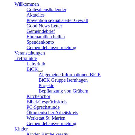
Willkommen
Gottesdienstkalender
Aktuelles
Prävention sexualisierter Gewalt
Good News Letter
Gemeindebrief
Ehrenamtlich helfen
Spendenkonto
Gemeindehausvermietung
Veranstaltungen
Treffpunkte
Labyrinth
BiCK
Allgemeine Informationen BiCK
BiCK Gruppe Isernhagen
Projekte
Bepflanzung von Gräbern
Kirchenchor
Bibel-Gesprächskreis
PC-Sprechstunde
Ökumenischer Arbeitskreis
Werkstatt St. Marien
Gemeindehausvermietung
Kinder
Kinder-Kirche kreativ