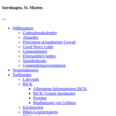
Isernhagen, St. Marien
Willkommen
Gottesdienstkalender
Aktuelles
Prävention sexualisierter Gewalt
Good News Letter
Gemeindebrief
Ehrenamtlich helfen
Spendenkonto
Gemeindehausvermietung
Veranstaltungen
Treffpunkte
Labyrinth
BiCK
Allgemeine Informationen BiCK
BiCK Gruppe Isernhagen
Projekte
Bepflanzung von Gräbern
Kirchenchor
Bibel-Gesprächskreis