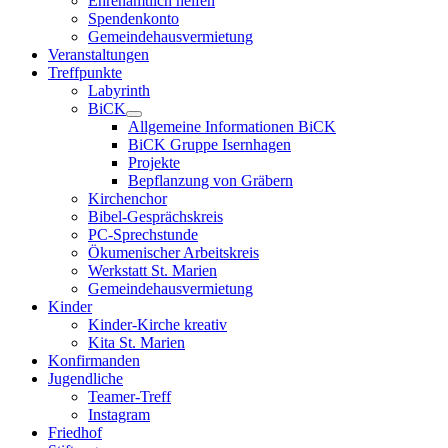
Ehrenamtlich helfen
Spendenkonto
Gemeindehausvermietung
Veranstaltungen
Treffpunkte
Labyrinth
BiCK
Allgemeine Informationen BiCK
BiCK Gruppe Isernhagen
Projekte
Bepflanzung von Gräbern
Kirchenchor
Bibel-Gesprächskreis
PC-Sprechstunde
Ökumenischer Arbeitskreis
Werkstatt St. Marien
Gemeindehausvermietung
Kinder
Kinder-Kirche kreativ
Kita St. Marien
Konfirmanden
Jugendliche
Teamer-Treff
Instagram
Friedhof