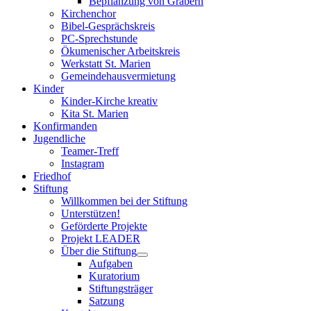
Bepflanzung von Gräbern
Kirchenchor
Bibel-Gesprächskreis
PC-Sprechstunde
Ökumenischer Arbeitskreis
Werkstatt St. Marien
Gemeindehausvermietung
Kinder
Kinder-Kirche kreativ
Kita St. Marien
Konfirmanden
Jugendliche
Teamer-Treff
Instagram
Friedhof
Stiftung
Willkommen bei der Stiftung
Unterstützen!
Geförderte Projekte
Projekt LEADER
Über die Stiftung
Aufgaben
Kuratorium
Stiftungsträger
Satzung