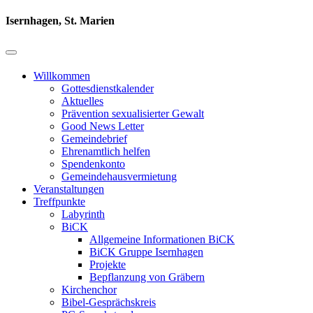
Isernhagen, St. Marien
Willkommen
Gottesdienstkalender
Aktuelles
Prävention sexualisierter Gewalt
Good News Letter
Gemeindebrief
Ehrenamtlich helfen
Spendenkonto
Gemeindehausvermietung
Veranstaltungen
Treffpunkte
Labyrinth
BiCK
Allgemeine Informationen BiCK
BiCK Gruppe Isernhagen
Projekte
Bepflanzung von Gräbern
Kirchenchor
Bibel-Gesprächskreis