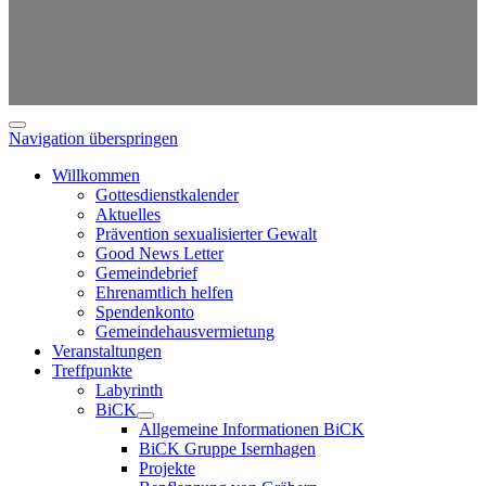
Navigation überspringen
Willkommen
Gottesdienstkalender
Aktuelles
Prävention sexualisierter Gewalt
Good News Letter
Gemeindebrief
Ehrenamtlich helfen
Spendenkonto
Gemeindehausvermietung
Veranstaltungen
Treffpunkte
Labyrinth
BiCK
Allgemeine Informationen BiCK
BiCK Gruppe Isernhagen
Projekte