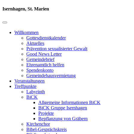
Isernhagen, St. Marien
Willkommen
Gottesdienstkalender
Aktuelles
Prävention sexualisierter Gewalt
Good News Letter
Gemeindebrief
Ehrenamtlich helfen
Spendenkonto
Gemeindehausvermietung
Veranstaltungen
Treffpunkte
Labyrinth
BiCK
Allgemeine Informationen BiCK
BiCK Gruppe Isernhagen
Projekte
Bepflanzung von Gräbern
Kirchenchor
Bibel-Gesprächskreis