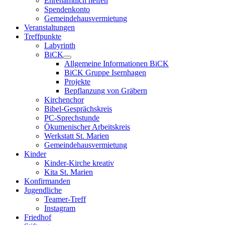
Ehrenamtlich helfen
Spendenkonto
Gemeindehausvermietung
Veranstaltungen
Treffpunkte
Labyrinth
BiCK
Allgemeine Informationen BiCK
BiCK Gruppe Isernhagen
Projekte
Bepflanzung von Gräbern
Kirchenchor
Bibel-Gesprächskreis
PC-Sprechstunde
Ökumenischer Arbeitskreis
Werkstatt St. Marien
Gemeindehausvermietung
Kinder
Kinder-Kirche kreativ
Kita St. Marien
Konfirmanden
Jugendliche
Teamer-Treff
Instagram
Friedhof