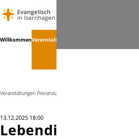
Navigation
Suchen
Willkommen
Veranstaltungen
Treffpunkte
Kinder
Konfir
überspringen
Veranstaltungen
Veranstaltung
13.12.2025 18:00
Lebendiger