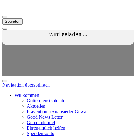
Spenden
Navigation überspringen
Willkommen
Gottesdienstkalender
Aktuelles
Prävention sexualisierter Gewalt
Good News Letter
Gemeindebrief
Ehrenamtlich helfen
Spendenkonto