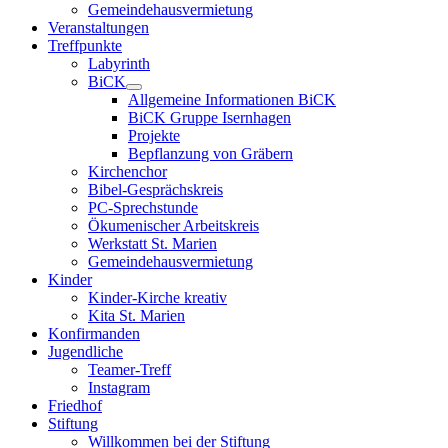
Gemeindehausvermietung
Veranstaltungen
Treffpunkte
Labyrinth
BiCK
Allgemeine Informationen BiCK
BiCK Gruppe Isernhagen
Projekte
Bepflanzung von Gräbern
Kirchenchor
Bibel-Gesprächskreis
PC-Sprechstunde
Ökumenischer Arbeitskreis
Werkstatt St. Marien
Gemeindehausvermietung
Kinder
Kinder-Kirche kreativ
Kita St. Marien
Konfirmanden
Jugendliche
Teamer-Treff
Instagram
Friedhof
Stiftung
Willkommen bei der Stiftung