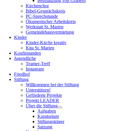
Bepflanzung von Gräbern
Kirchenchor
Bibel-Gesprächskreis
PC-Sprechstunde
Ökumenischer Arbeitskreis
Werkstatt St. Marien
Gemeindehausvermietung
Kinder
Kinder-Kirche kreativ
Kita St. Marien
Konfirmanden
Jugendliche
Teamer-Treff
Instagram
Friedhof
Stiftung
Willkommen bei der Stiftung
Unterstützen!
Geförderte Projekte
Projekt LEADER
Über die Stiftung
Aufgaben
Kuratorium
Stiftungsträger
Satzung