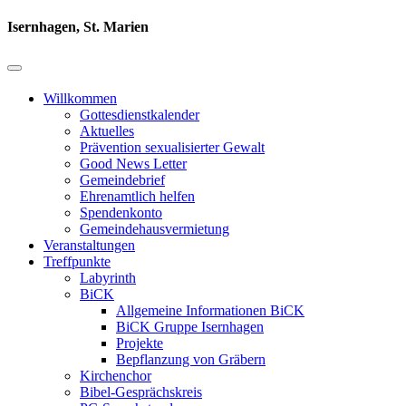
Isernhagen, St. Marien
Willkommen
Gottesdienstkalender
Aktuelles
Prävention sexualisierter Gewalt
Good News Letter
Gemeindebrief
Ehrenamtlich helfen
Spendenkonto
Gemeindehausvermietung
Veranstaltungen
Treffpunkte
Labyrinth
BiCK
Allgemeine Informationen BiCK
BiCK Gruppe Isernhagen
Projekte
Bepflanzung von Gräbern
Kirchenchor
Bibel-Gesprächskreis