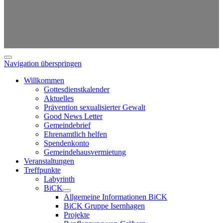
Navigation überspringen
Willkommen
Gottesdienstkalender
Aktuelles
Prävention sexualisierter Gewalt
Good News Letter
Gemeindebrief
Ehrenamtlich helfen
Spendenkonto
Gemeindehausvermietung
Veranstaltungen
Treffpunkte
Labyrinth
BiCK
Allgemeine Informationen BiCK
BiCK Gruppe Isernhagen
Projekte