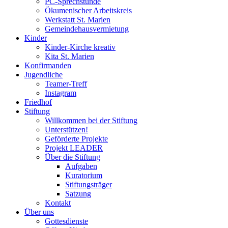
PC-Sprechstunde
Ökumenischer Arbeitskreis
Werkstatt St. Marien
Gemeindehausvermietung
Kinder
Kinder-Kirche kreativ
Kita St. Marien
Konfirmanden
Jugendliche
Teamer-Treff
Instagram
Friedhof
Stiftung
Willkommen bei der Stiftung
Unterstützen!
Geförderte Projekte
Projekt LEADER
Über die Stiftung
Aufgaben
Kuratorium
Stiftungsträger
Satzung
Kontakt
Über uns
Gottesdienste