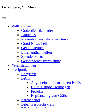
Isernhagen, St. Marien
Willkommen
Gottesdienstkalender
Aktuelles
Prävention sexualisierter Gewalt
Good News Letter
Gemeindebrief
Ehrenamtlich helfen
Spendenkonto
Gemeindehausvermietung
Veranstaltungen
Treffpunkte
Labyrinth
BiCK
Allgemeine Informationen BiCK
BiCK Gruppe Isernhagen
Projekte
Bepflanzung von Gräbern
Kirchenchor
Bibel-Gesprächskreis