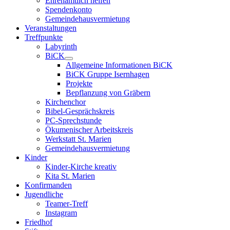
Ehrenamtlich helfen
Spendenkonto
Gemeindehausvermietung
Veranstaltungen
Treffpunkte
Labyrinth
BiCK
Allgemeine Informationen BiCK
BiCK Gruppe Isernhagen
Projekte
Bepflanzung von Gräbern
Kirchenchor
Bibel-Gesprächskreis
PC-Sprechstunde
Ökumenischer Arbeitskreis
Werkstatt St. Marien
Gemeindehausvermietung
Kinder
Kinder-Kirche kreativ
Kita St. Marien
Konfirmanden
Jugendliche
Teamer-Treff
Instagram
Friedhof