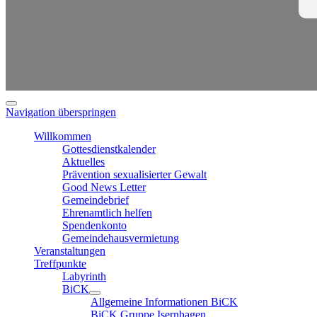
Navigation überspringen
Willkommen
Gottesdienstkalender
Aktuelles
Prävention sexualisierter Gewalt
Good News Letter
Gemeindebrief
Ehrenamtlich helfen
Spendenkonto
Gemeindehausvermietung
Veranstaltungen
Treffpunkte
Labyrinth
BiCK
Allgemeine Informationen BiCK
BiCK Gruppe Isernhagen