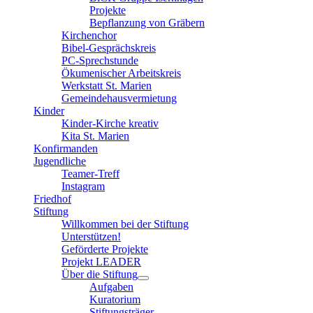
Projekte
Bepflanzung von Gräbern
Kirchenchor
Bibel-Gesprächskreis
PC-Sprechstunde
Ökumenischer Arbeitskreis
Werkstatt St. Marien
Gemeindehausvermietung
Kinder
Kinder-Kirche kreativ
Kita St. Marien
Konfirmanden
Jugendliche
Teamer-Treff
Instagram
Friedhof
Stiftung
Willkommen bei der Stiftung
Unterstützen!
Geförderte Projekte
Projekt LEADER
Über die Stiftung
Aufgaben
Kuratorium
Stiftungsträger