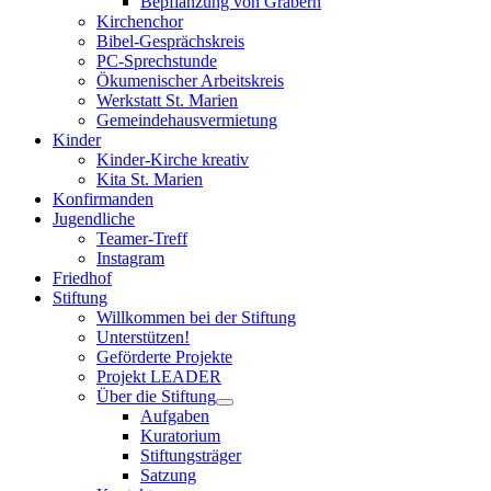
Bepflanzung von Gräbern
Kirchenchor
Bibel-Gesprächskreis
PC-Sprechstunde
Ökumenischer Arbeitskreis
Werkstatt St. Marien
Gemeindehausvermietung
Kinder
Kinder-Kirche kreativ
Kita St. Marien
Konfirmanden
Jugendliche
Teamer-Treff
Instagram
Friedhof
Stiftung
Willkommen bei der Stiftung
Unterstützen!
Geförderte Projekte
Projekt LEADER
Über die Stiftung
Aufgaben
Kuratorium
Stiftungsträger
Satzung