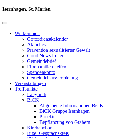
Isernhagen, St. Marien
Willkommen
Gottesdienstkalender
Aktuelles
Prävention sexualisierter Gewalt
Good News Letter
Gemeindebrief
Ehrenamtlich helfen
Spendenkonto
Gemeindehausvermietung
Veranstaltungen
Treffpunkte
Labyrinth
BiCK
Allgemeine Informationen BiCK
BiCK Gruppe Isernhagen
Projekte
Bepflanzung von Gräbern
Kirchenchor
Bibel-Gesprächskreis