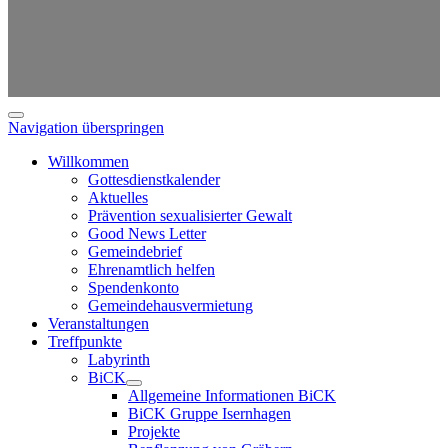
Navigation überspringen
Willkommen
Gottesdienstkalender
Aktuelles
Prävention sexualisierter Gewalt
Good News Letter
Gemeindebrief
Ehrenamtlich helfen
Spendenkonto
Gemeindehausvermietung
Veranstaltungen
Treffpunkte
Labyrinth
BiCK
Allgemeine Informationen BiCK
BiCK Gruppe Isernhagen
Projekte