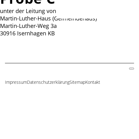
unter der Leitung von Roland Baumgarte
Martin-Luther-Haus (Geimeindehaus)
Martin-Luther-Weg 3a
30916 Isernhagen KB
Impressum
Datenschutzerklärung
Sitemap
Kontakt
Navigation
überspringen