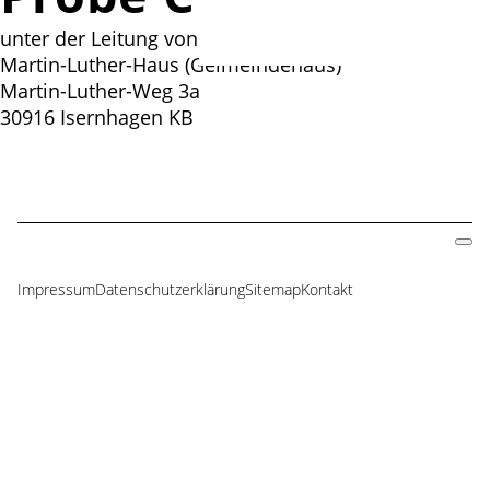
unter der Leitung von Roland Baumgarte
Martin-Luther-Haus (Geimeindehaus)
Martin-Luther-Weg 3a
30916 Isernhagen KB
Impressum
Datenschutzerklärung
Sitemap
Kontakt
Navigation
überspringen