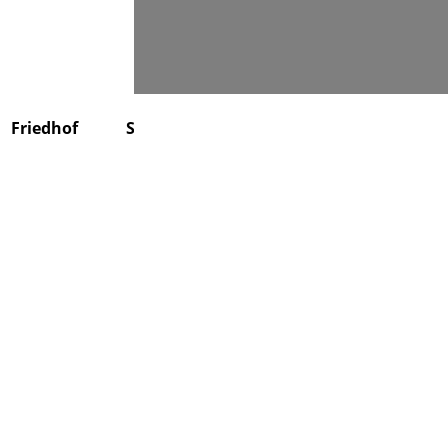
Suchen
Friedhof
Stiftung
Über uns
Kontakt