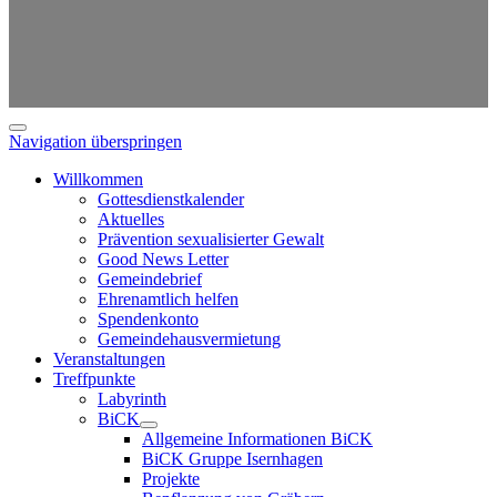
Navigation überspringen
Willkommen
Gottesdienstkalender
Aktuelles
Prävention sexualisierter Gewalt
Good News Letter
Gemeindebrief
Ehrenamtlich helfen
Spendenkonto
Gemeindehausvermietung
Veranstaltungen
Treffpunkte
Labyrinth
BiCK
Allgemeine Informationen BiCK
BiCK Gruppe Isernhagen
Projekte