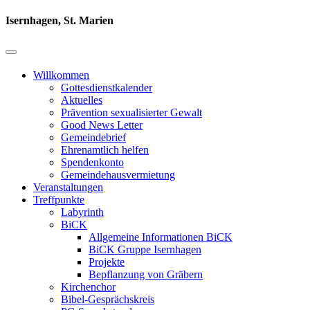
Isernhagen, St. Marien
Willkommen
Gottesdienstkalender
Aktuelles
Prävention sexualisierter Gewalt
Good News Letter
Gemeindebrief
Ehrenamtlich helfen
Spendenkonto
Gemeindehausvermietung
Veranstaltungen
Treffpunkte
Labyrinth
BiCK
Allgemeine Informationen BiCK
BiCK Gruppe Isernhagen
Projekte
Bepflanzung von Gräbern
Kirchenchor
Bibel-Gesprächskreis