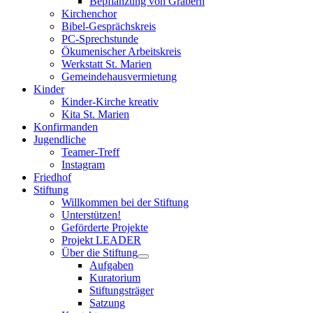
Bepflanzung von Gräbern
Kirchenchor
Bibel-Gesprächskreis
PC-Sprechstunde
Ökumenischer Arbeitskreis
Werkstatt St. Marien
Gemeindehausvermietung
Kinder
Kinder-Kirche kreativ
Kita St. Marien
Konfirmanden
Jugendliche
Teamer-Treff
Instagram
Friedhof
Stiftung
Willkommen bei der Stiftung
Unterstützen!
Geförderte Projekte
Projekt LEADER
Über die Stiftung
Aufgaben
Kuratorium
Stiftungsträger
Satzung