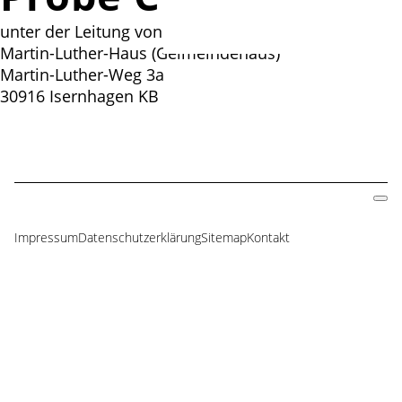
unter der Leitung von Roland Baumgarte
Martin-Luther-Haus (Geimeindehaus)
Martin-Luther-Weg 3a
30916 Isernhagen KB
Impressum
Datenschutzerklärung
Sitemap
Kontakt
Navigation
überspringen