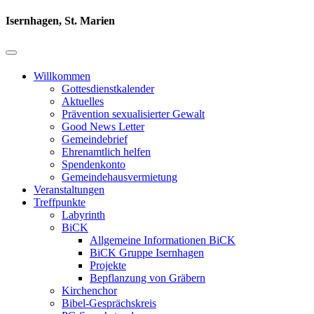
Isernhagen, St. Marien
Willkommen
Gottesdienstkalender
Aktuelles
Prävention sexualisierter Gewalt
Good News Letter
Gemeindebrief
Ehrenamtlich helfen
Spendenkonto
Gemeindehausvermietung
Veranstaltungen
Treffpunkte
Labyrinth
BiCK
Allgemeine Informationen BiCK
BiCK Gruppe Isernhagen
Projekte
Bepflanzung von Gräbern
Kirchenchor
Bibel-Gesprächskreis