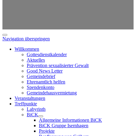
Navigation überspringen
Willkommen
Gottesdienstkalender
Aktuelles
Prävention sexualisierter Gewalt
Good News Letter
Gemeindebrief
Ehrenamtlich helfen
Spendenkonto
Gemeindehausvermietung
Veranstaltungen
Treffpunkte
Labyrinth
BiCK
Allgemeine Informationen BiCK
BiCK Gruppe Isernhagen
Projekte