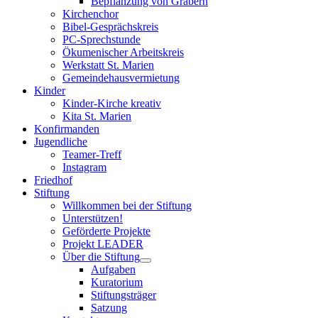
Bepflanzung von Gräbern
Kirchenchor
Bibel-Gesprächskreis
PC-Sprechstunde
Ökumenischer Arbeitskreis
Werkstatt St. Marien
Gemeindehausvermietung
Kinder
Kinder-Kirche kreativ
Kita St. Marien
Konfirmanden
Jugendliche
Teamer-Treff
Instagram
Friedhof
Stiftung
Willkommen bei der Stiftung
Unterstützen!
Geförderte Projekte
Projekt LEADER
Über die Stiftung
Aufgaben
Kuratorium
Stiftungsträger
Satzung