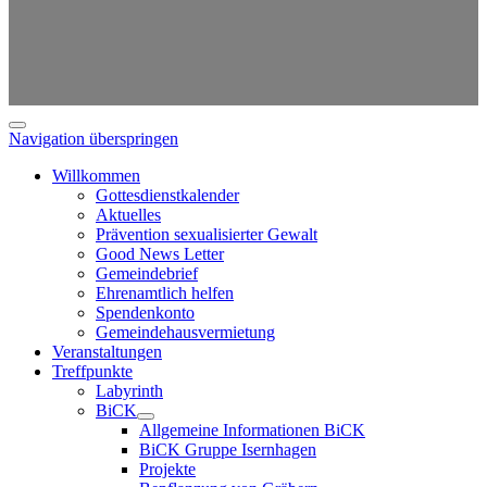
Navigation überspringen
Willkommen
Gottesdienstkalender
Aktuelles
Prävention sexualisierter Gewalt
Good News Letter
Gemeindebrief
Ehrenamtlich helfen
Spendenkonto
Gemeindehausvermietung
Veranstaltungen
Treffpunkte
Labyrinth
BiCK
Allgemeine Informationen BiCK
BiCK Gruppe Isernhagen
Projekte