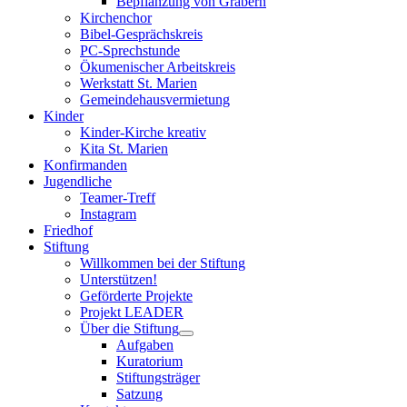
Bepflanzung von Gräbern
Kirchenchor
Bibel-Gesprächskreis
PC-Sprechstunde
Ökumenischer Arbeitskreis
Werkstatt St. Marien
Gemeindehausvermietung
Kinder
Kinder-Kirche kreativ
Kita St. Marien
Konfirmanden
Jugendliche
Teamer-Treff
Instagram
Friedhof
Stiftung
Willkommen bei der Stiftung
Unterstützen!
Geförderte Projekte
Projekt LEADER
Über die Stiftung
Aufgaben
Kuratorium
Stiftungsträger
Satzung