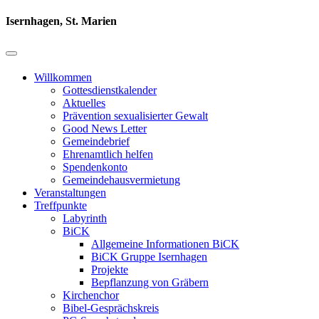
Isernhagen, St. Marien
Willkommen
Gottesdienstkalender
Aktuelles
Prävention sexualisierter Gewalt
Good News Letter
Gemeindebrief
Ehrenamtlich helfen
Spendenkonto
Gemeindehausvermietung
Veranstaltungen
Treffpunkte
Labyrinth
BiCK
Allgemeine Informationen BiCK
BiCK Gruppe Isernhagen
Projekte
Bepflanzung von Gräbern
Kirchenchor
Bibel-Gesprächskreis