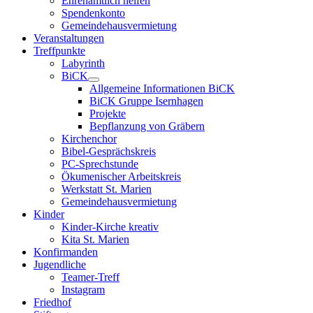
Ehrenamtlich helfen
Spendenkonto
Gemeindehausvermietung
Veranstaltungen
Treffpunkte
Labyrinth
BiCK
Allgemeine Informationen BiCK
BiCK Gruppe Isernhagen
Projekte
Bepflanzung von Gräbern
Kirchenchor
Bibel-Gesprächskreis
PC-Sprechstunde
Ökumenischer Arbeitskreis
Werkstatt St. Marien
Gemeindehausvermietung
Kinder
Kinder-Kirche kreativ
Kita St. Marien
Konfirmanden
Jugendliche
Teamer-Treff
Instagram
Friedhof