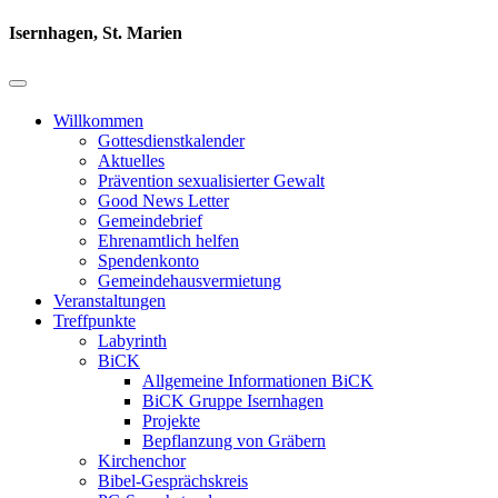
Isernhagen, St. Marien
Willkommen
Gottesdienstkalender
Aktuelles
Prävention sexualisierter Gewalt
Good News Letter
Gemeindebrief
Ehrenamtlich helfen
Spendenkonto
Gemeindehausvermietung
Veranstaltungen
Treffpunkte
Labyrinth
BiCK
Allgemeine Informationen BiCK
BiCK Gruppe Isernhagen
Projekte
Bepflanzung von Gräbern
Kirchenchor
Bibel-Gesprächskreis