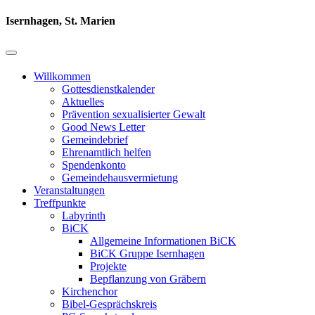
Isernhagen, St. Marien
Willkommen
Gottesdienstkalender
Aktuelles
Prävention sexualisierter Gewalt
Good News Letter
Gemeindebrief
Ehrenamtlich helfen
Spendenkonto
Gemeindehausvermietung
Veranstaltungen
Treffpunkte
Labyrinth
BiCK
Allgemeine Informationen BiCK
BiCK Gruppe Isernhagen
Projekte
Bepflanzung von Gräbern
Kirchenchor
Bibel-Gesprächskreis