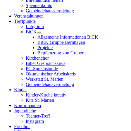
Ehrenamtlich helfen
Spendenkonto
Gemeindehausvermietung
Veranstaltungen
Treffpunkte
Labyrinth
BiCK
Allgemeine Informationen BiCK
BiCK Gruppe Isernhagen
Projekte
Bepflanzung von Gräbern
Kirchenchor
Bibel-Gesprächskreis
PC-Sprechstunde
Ökumenischer Arbeitskreis
Werkstatt St. Marien
Gemeindehausvermietung
Kinder
Kinder-Kirche kreativ
Kita St. Marien
Konfirmanden
Jugendliche
Teamer-Treff
Instagram
Friedhof