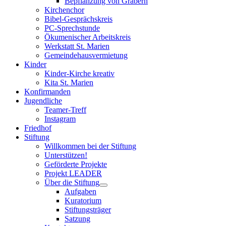
Bepflanzung von Gräbern
Kirchenchor
Bibel-Gesprächskreis
PC-Sprechstunde
Ökumenischer Arbeitskreis
Werkstatt St. Marien
Gemeindehausvermietung
Kinder
Kinder-Kirche kreativ
Kita St. Marien
Konfirmanden
Jugendliche
Teamer-Treff
Instagram
Friedhof
Stiftung
Willkommen bei der Stiftung
Unterstützen!
Geförderte Projekte
Projekt LEADER
Über die Stiftung
Aufgaben
Kuratorium
Stiftungsträger
Satzung