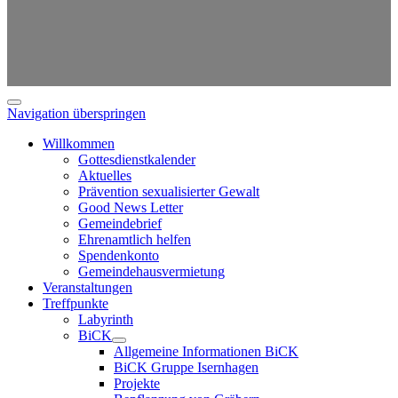
Navigation überspringen
Willkommen
Gottesdienstkalender
Aktuelles
Prävention sexualisierter Gewalt
Good News Letter
Gemeindebrief
Ehrenamtlich helfen
Spendenkonto
Gemeindehausvermietung
Veranstaltungen
Treffpunkte
Labyrinth
BiCK
Allgemeine Informationen BiCK
BiCK Gruppe Isernhagen
Projekte