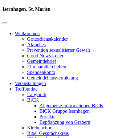
Isernhagen, St. Marien
Willkommen
Gottesdienstkalender
Aktuelles
Prävention sexualisierter Gewalt
Good News Letter
Gemeindebrief
Ehrenamtlich helfen
Spendenkonto
Gemeindehausvermietung
Veranstaltungen
Treffpunkte
Labyrinth
BiCK
Allgemeine Informationen BiCK
BiCK Gruppe Isernhagen
Projekte
Bepflanzung von Gräbern
Kirchenchor
Bibel-Gesprächskreis