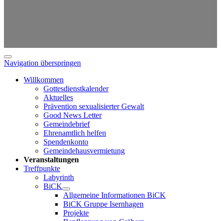
Navigation überspringen
Willkommen
Gottesdienstkalender
Aktuelles
Prävention sexualisierter Gewalt
Good News Letter
Gemeindebrief
Ehrenamtlich helfen
Spendenkonto
Gemeindehausvermietung
Veranstaltungen
Treffpunkte
Labyrinth
BiCK
Allgemeine Informationen BiCK
BiCK Gruppe Isernhagen
Projekte