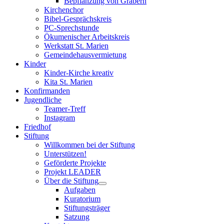
Bepflanzung von Gräbern
Kirchenchor
Bibel-Gesprächskreis
PC-Sprechstunde
Ökumenischer Arbeitskreis
Werkstatt St. Marien
Gemeindehausvermietung
Kinder
Kinder-Kirche kreativ
Kita St. Marien
Konfirmanden
Jugendliche
Teamer-Treff
Instagram
Friedhof
Stiftung
Willkommen bei der Stiftung
Unterstützen!
Geförderte Projekte
Projekt LEADER
Über die Stiftung
Aufgaben
Kuratorium
Stiftungsträger
Satzung