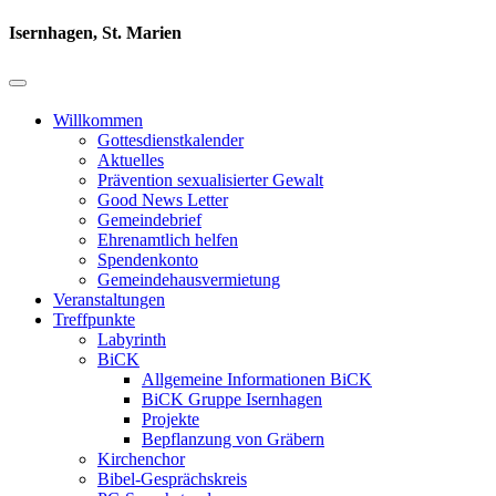
Isernhagen, St. Marien
Willkommen
Gottesdienstkalender
Aktuelles
Prävention sexualisierter Gewalt
Good News Letter
Gemeindebrief
Ehrenamtlich helfen
Spendenkonto
Gemeindehausvermietung
Veranstaltungen
Treffpunkte
Labyrinth
BiCK
Allgemeine Informationen BiCK
BiCK Gruppe Isernhagen
Projekte
Bepflanzung von Gräbern
Kirchenchor
Bibel-Gesprächskreis