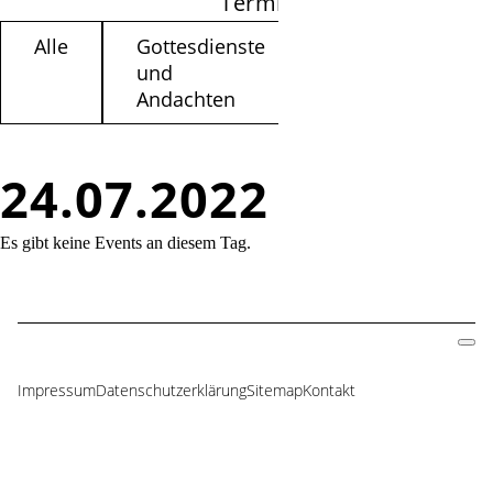
Termine filtern
Alle
Gottesdienste
Kinder /
und
Jugendliche
Andachten
24.07.2022
Es gibt keine Events an diesem Tag.
Impressum
Datenschutzerklärung
Sitemap
Kontakt
Navigation
überspringen