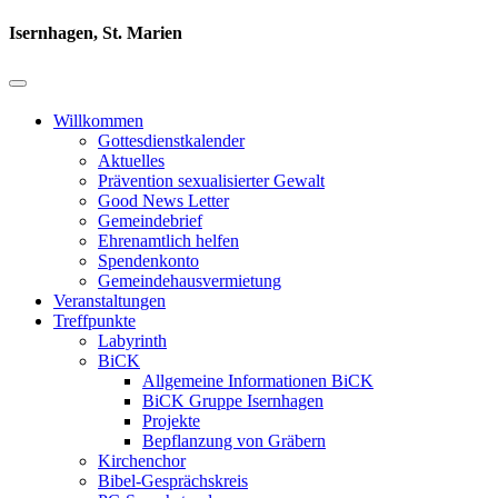
Isernhagen, St. Marien
Willkommen
Gottesdienstkalender
Aktuelles
Prävention sexualisierter Gewalt
Good News Letter
Gemeindebrief
Ehrenamtlich helfen
Spendenkonto
Gemeindehausvermietung
Veranstaltungen
Treffpunkte
Labyrinth
BiCK
Allgemeine Informationen BiCK
BiCK Gruppe Isernhagen
Projekte
Bepflanzung von Gräbern
Kirchenchor
Bibel-Gesprächskreis