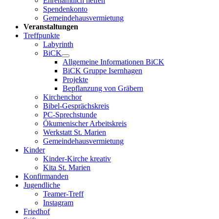
Ehrenamtlich helfen
Spendenkonto
Gemeindehausvermietung
Veranstaltungen
Treffpunkte
Labyrinth
BiCK
Allgemeine Informationen BiCK
BiCK Gruppe Isernhagen
Projekte
Bepflanzung von Gräbern
Kirchenchor
Bibel-Gesprächskreis
PC-Sprechstunde
Ökumenischer Arbeitskreis
Werkstatt St. Marien
Gemeindehausvermietung
Kinder
Kinder-Kirche kreativ
Kita St. Marien
Konfirmanden
Jugendliche
Teamer-Treff
Instagram
Friedhof