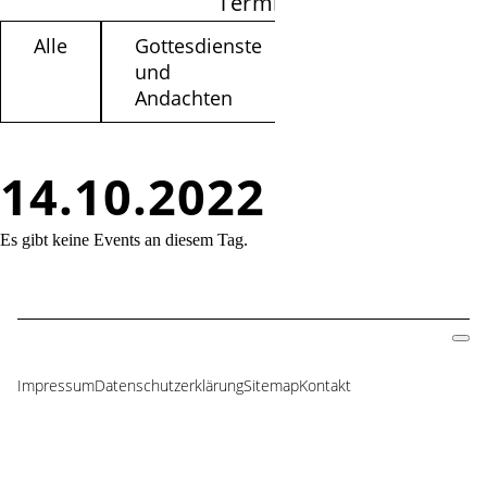
Termine filtern
Alle
Gottesdienste
Kinder /
und
Jugendliche
Andachten
14.10.2022
Es gibt keine Events an diesem Tag.
Impressum
Datenschutzerklärung
Sitemap
Kontakt
Navigation
überspringen