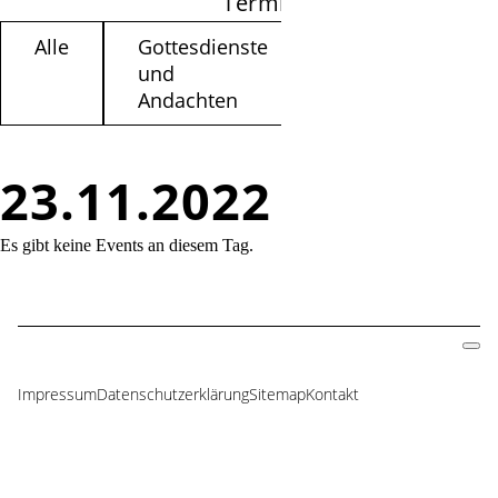
Termine filtern
Alle
Gottesdienste
Kinder /
und
Jugendliche
Andachten
23.11.2022
Es gibt keine Events an diesem Tag.
Impressum
Datenschutzerklärung
Sitemap
Kontakt
Navigation
überspringen