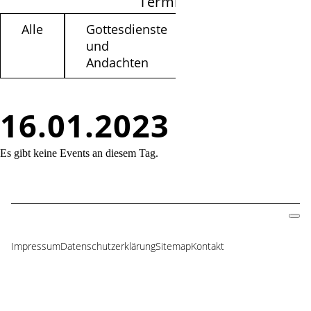
Termine filtern
Alle
Gottesdienste
Kinder /
und
Jugendliche
Andachten
16.01.2023
Es gibt keine Events an diesem Tag.
Impressum
Datenschutzerklärung
Sitemap
Kontakt
Navigation
überspringen