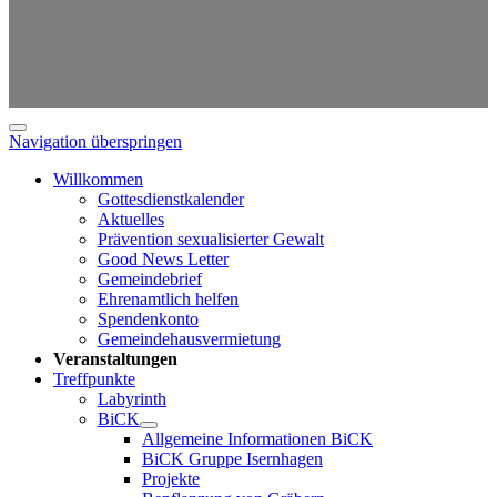
Navigation überspringen
Willkommen
Gottesdienstkalender
Aktuelles
Prävention sexualisierter Gewalt
Good News Letter
Gemeindebrief
Ehrenamtlich helfen
Spendenkonto
Gemeindehausvermietung
Veranstaltungen
Treffpunkte
Labyrinth
BiCK
Allgemeine Informationen BiCK
BiCK Gruppe Isernhagen
Projekte