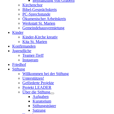
Bepflanzung von Gräbern
Kirchenchor
Bibel-Gesprächskreis
PC-Sprechstunde
Ökumenischer Arbeitskreis
Werkstatt St. Marien
Gemeindehausvermietung
Kinder
Kinder-Kirche kreativ
Kita St. Marien
Konfirmanden
Jugendliche
Teamer-Treff
Instagram
Friedhof
Stiftung
Willkommen bei der Stiftung
Unterstützen!
Geförderte Projekte
Projekt LEADER
Über die Stiftung
Aufgaben
Kuratorium
Stiftungsträger
Satzung