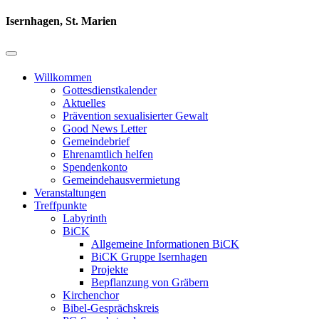
Isernhagen, St. Marien
Willkommen
Gottesdienstkalender
Aktuelles
Prävention sexualisierter Gewalt
Good News Letter
Gemeindebrief
Ehrenamtlich helfen
Spendenkonto
Gemeindehausvermietung
Veranstaltungen
Treffpunkte
Labyrinth
BiCK
Allgemeine Informationen BiCK
BiCK Gruppe Isernhagen
Projekte
Bepflanzung von Gräbern
Kirchenchor
Bibel-Gesprächskreis