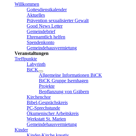
Willkommen
Gottesdienstkalender
Aktuelles
Prävention sexualisierter Gewalt
Good News Letter
Gemeindebrief
Ehrenamtlich helfen
Spendenkonto
Gemeindehausvermietung
Veranstaltungen
Treffpunkte
Labyrinth
BiCK
Allgemeine Informationen BiCK
BiCK Gruppe Isernhagen
Projekte
Bepflanzung von Gräbern
Kirchenchor
Bibel-Gesprächskreis
PC-Sprechstunde
Ökumenischer Arbeitskreis
Werkstatt St. Marien
Gemeindehausvermietung
Kinder
Kinder-Kirche kreativ