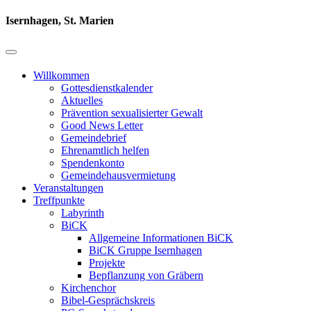
Isernhagen, St. Marien
Willkommen
Gottesdienstkalender
Aktuelles
Prävention sexualisierter Gewalt
Good News Letter
Gemeindebrief
Ehrenamtlich helfen
Spendenkonto
Gemeindehausvermietung
Veranstaltungen
Treffpunkte
Labyrinth
BiCK
Allgemeine Informationen BiCK
BiCK Gruppe Isernhagen
Projekte
Bepflanzung von Gräbern
Kirchenchor
Bibel-Gesprächskreis