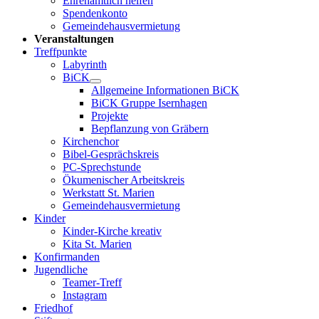
Ehrenamtlich helfen
Spendenkonto
Gemeindehausvermietung
Veranstaltungen
Treffpunkte
Labyrinth
BiCK
Allgemeine Informationen BiCK
BiCK Gruppe Isernhagen
Projekte
Bepflanzung von Gräbern
Kirchenchor
Bibel-Gesprächskreis
PC-Sprechstunde
Ökumenischer Arbeitskreis
Werkstatt St. Marien
Gemeindehausvermietung
Kinder
Kinder-Kirche kreativ
Kita St. Marien
Konfirmanden
Jugendliche
Teamer-Treff
Instagram
Friedhof