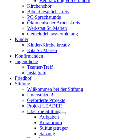
Bepflanzung von Gräbern
Kirchenchor
Bibel-Gesprächskreis
PC-Sprechstunde
Ökumenischer Arbeitskreis
Werkstatt St. Marien
Gemeindehausvermietung
Kinder
Kinder-Kirche kreativ
Kita St. Marien
Konfirmanden
Jugendliche
Teamer-Treff
Instagram
Friedhof
Stiftung
Willkommen bei der Stiftung
Unterstützen!
Geförderte Projekte
Projekt LEADER
Über die Stiftung
Aufgaben
Kuratorium
Stiftungsträger
Satzung