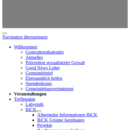
Navigation überspringen
Willkommen
Gottesdienstkalender
Aktuelles
Prävention sexualisierter Gewalt
Good News Letter
Gemeindebrief
Ehrenamtlich helfen
Spendenkonto
Gemeindehausvermietung
Veranstaltungen
Treffpunkte
Labyrinth
BiCK
Allgemeine Informationen BiCK
BiCK Gruppe Isernhagen
Projekte