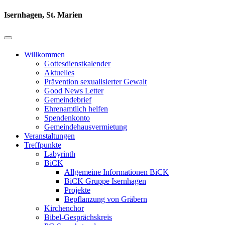
Isernhagen, St. Marien
Willkommen
Gottesdienstkalender
Aktuelles
Prävention sexualisierter Gewalt
Good News Letter
Gemeindebrief
Ehrenamtlich helfen
Spendenkonto
Gemeindehausvermietung
Veranstaltungen
Treffpunkte
Labyrinth
BiCK
Allgemeine Informationen BiCK
BiCK Gruppe Isernhagen
Projekte
Bepflanzung von Gräbern
Kirchenchor
Bibel-Gesprächskreis