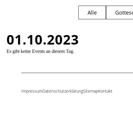
Alle
Gottes
01.10.2023
Es gibt keine Events an diesem Tag.
Impressum
Datenschutzerklärung
Sitemap
Kontakt
Navigation
überspringen