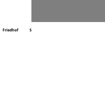
Suchen
Friedhof
Stiftung
Über uns
Kontakt