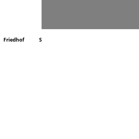
Suchen
Friedhof
Stiftung
Über uns
Kontakt