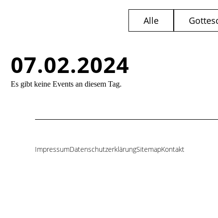
Alle
Gottes
07.02.2024
Es gibt keine Events an diesem Tag.
Impressum
Datenschutzerklärung
Sitemap
Kontakt
Navigation
überspringen