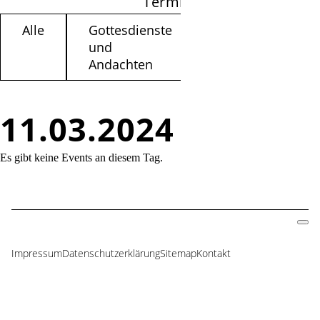
Termine filtern
Alle
Gottesdienste
Kinder /
und
Jugendliche
Andachten
11.03.2024
Es gibt keine Events an diesem Tag.
Impressum
Datenschutzerklärung
Sitemap
Kontakt
Navigation
überspringen