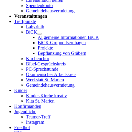
Ehrenamtlich helfen
Spendenkonto
Gemeindehausvermietung
Veranstaltungen
Treffpunkte
Labyrinth
BiCK
Allgemeine Informationen BiCK
BiCK Gruppe Isernhagen
Projekte
Bepflanzung von Gräbern
Kirchenchor
Bibel-Gesprächskreis
PC-Sprechstunde
Ökumenischer Arbeitskreis
Werkstatt St. Marien
Gemeindehausvermietung
Kinder
Kinder-Kirche kreativ
Kita St. Marien
Konfirmanden
Jugendliche
Teamer-Treff
Instagram
Friedhof