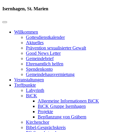
Isernhagen, St. Marien
Willkommen
Gottesdienstkalender
Aktuelles
Prävention sexualisierter Gewalt
Good News Letter
Gemeindebrief
Ehrenamtlich helfen
Spendenkonto
Gemeindehausvermietung
Veranstaltungen
Treffpunkte
Labyrinth
BiCK
Allgemeine Informationen BiCK
BiCK Gruppe Isernhagen
Projekte
Bepflanzung von Gräbern
Kirchenchor
Bibel-Gesprächskreis