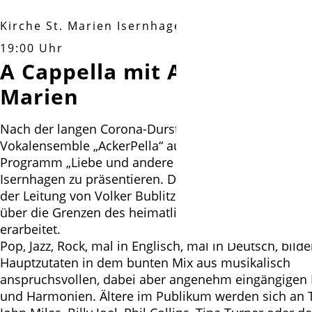
Kirche St. Marien Isernhagen KB
|
Samstag, 20.
19:00 Uhr
A Cappella mit AckerPella in
Marien
Nach der langen Corona-Durststrecke brennt das
Vokalensemble „AckerPella“ aus Lindwedel darauf, ihr
Programm „Liebe und andere Befindlichkeiten“ nun a
Isernhagen zu präsentieren. Die 12 Singenden haben 
der Leitung von Volker Bublitz einen herausragenden
über die Grenzen des heimatlichen Heidekreises hin
erarbeitet.
Pop, Jazz, Rock, mal in Englisch, mal in Deutsch, bilde
Hauptzutaten in dem bunten Mix aus musikalisch
anspruchsvollen, dabei aber angenehm eingängigen
und Harmonien. Ältere im Publikum werden sich an T