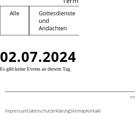
Termine filtern
Alle
Gottesdienste
Kinder /
und
Jugendliche
Andachten
02.07.2024
Es gibt keine Events an diesem Tag.
Impressum
Datenschutzerklärung
Sitemap
Kontakt
Navigation
überspringen