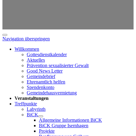
Navigation überspringen
Willkommen
Gottesdienstkalender
Aktuelles
Prävention sexualisierter Gewalt
Good News Letter
Gemeindebrief
Ehrenamtlich helfen
Spendenkonto
Gemeindehausvermietung
Veranstaltungen
Treffpunkte
Labyrinth
BiCK
Allgemeine Informationen BiCK
BiCK Gruppe Isernhagen
Projekte