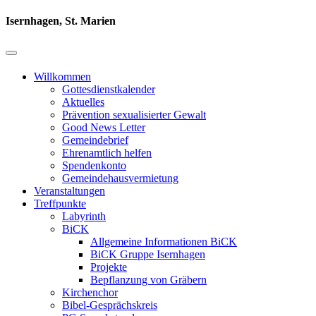
Isernhagen, St. Marien
Willkommen
Gottesdienstkalender
Aktuelles
Prävention sexualisierter Gewalt
Good News Letter
Gemeindebrief
Ehrenamtlich helfen
Spendenkonto
Gemeindehausvermietung
Veranstaltungen
Treffpunkte
Labyrinth
BiCK
Allgemeine Informationen BiCK
BiCK Gruppe Isernhagen
Projekte
Bepflanzung von Gräbern
Kirchenchor
Bibel-Gesprächskreis