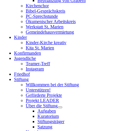
Bepflanzung von Gräbern
Kirchenchor
Bibel-Gesprächskreis
PC-Sprechstunde
Ökumenischer Arbeitskreis
Werkstatt St. Marien
Gemeindehausvermietung
Kinder
Kinder-Kirche kreativ
Kita St. Marien
Konfirmanden
Jugendliche
Teamer-Treff
Instagram
Friedhof
Stiftung
Willkommen bei der Stiftung
Unterstützen!
Geförderte Projekte
Projekt LEADER
Über die Stiftung
Aufgaben
Kuratorium
Stiftungsträger
Satzung