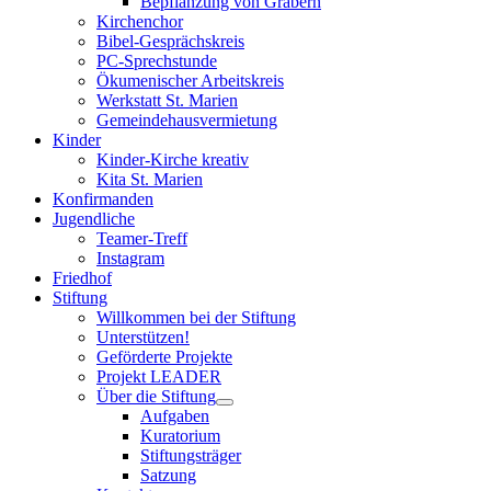
Bepflanzung von Gräbern
Kirchenchor
Bibel-Gesprächskreis
PC-Sprechstunde
Ökumenischer Arbeitskreis
Werkstatt St. Marien
Gemeindehausvermietung
Kinder
Kinder-Kirche kreativ
Kita St. Marien
Konfirmanden
Jugendliche
Teamer-Treff
Instagram
Friedhof
Stiftung
Willkommen bei der Stiftung
Unterstützen!
Geförderte Projekte
Projekt LEADER
Über die Stiftung
Aufgaben
Kuratorium
Stiftungsträger
Satzung