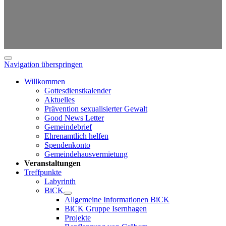
Navigation überspringen
Willkommen
Gottesdienstkalender
Aktuelles
Prävention sexualisierter Gewalt
Good News Letter
Gemeindebrief
Ehrenamtlich helfen
Spendenkonto
Gemeindehausvermietung
Veranstaltungen
Treffpunkte
Labyrinth
BiCK
Allgemeine Informationen BiCK
BiCK Gruppe Isernhagen
Projekte