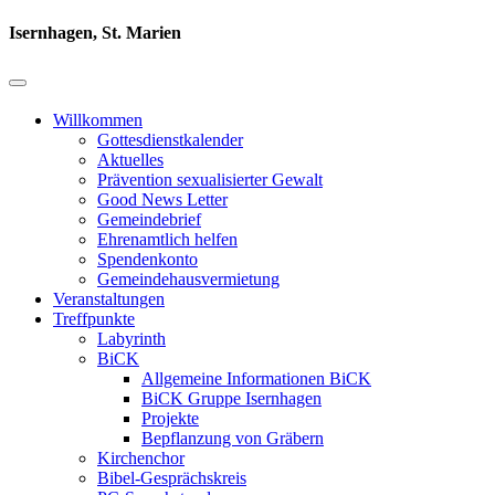
Isernhagen, St. Marien
Willkommen
Gottesdienstkalender
Aktuelles
Prävention sexualisierter Gewalt
Good News Letter
Gemeindebrief
Ehrenamtlich helfen
Spendenkonto
Gemeindehausvermietung
Veranstaltungen
Treffpunkte
Labyrinth
BiCK
Allgemeine Informationen BiCK
BiCK Gruppe Isernhagen
Projekte
Bepflanzung von Gräbern
Kirchenchor
Bibel-Gesprächskreis