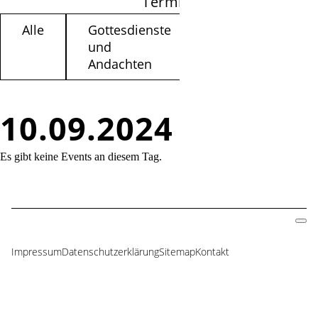
Termine filtern
Alle
Gottesdienste
Kinder /
und
Jugendliche
Andachten
10.09.2024
Es gibt keine Events an diesem Tag.
Impressum
Datenschutzerklärung
Sitemap
Kontakt
Navigation
überspringen