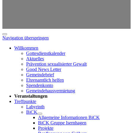
Navigation überspringen
Willkommen
Gottesdienstkalender
Aktuelles
Prävention sexualisierter Gewalt
Good News Letter
Gemeindebrief
Ehrenamtlich helfen
Spendenkonto
Gemeindehausvermietung
Veranstaltungen
Treffpunkte
Labyrinth
BiCK
Allgemeine Informationen BiCK
BiCK Gruppe Isernhagen
Projekte