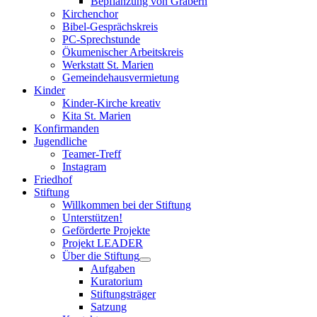
Bepflanzung von Gräbern
Kirchenchor
Bibel-Gesprächskreis
PC-Sprechstunde
Ökumenischer Arbeitskreis
Werkstatt St. Marien
Gemeindehausvermietung
Kinder
Kinder-Kirche kreativ
Kita St. Marien
Konfirmanden
Jugendliche
Teamer-Treff
Instagram
Friedhof
Stiftung
Willkommen bei der Stiftung
Unterstützen!
Geförderte Projekte
Projekt LEADER
Über die Stiftung
Aufgaben
Kuratorium
Stiftungsträger
Satzung