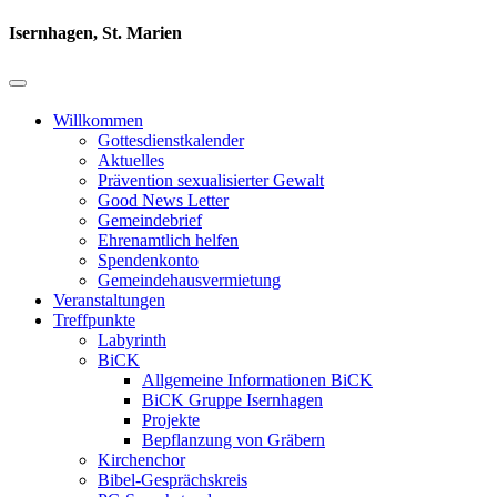
Isernhagen, St. Marien
Willkommen
Gottesdienstkalender
Aktuelles
Prävention sexualisierter Gewalt
Good News Letter
Gemeindebrief
Ehrenamtlich helfen
Spendenkonto
Gemeindehausvermietung
Veranstaltungen
Treffpunkte
Labyrinth
BiCK
Allgemeine Informationen BiCK
BiCK Gruppe Isernhagen
Projekte
Bepflanzung von Gräbern
Kirchenchor
Bibel-Gesprächskreis